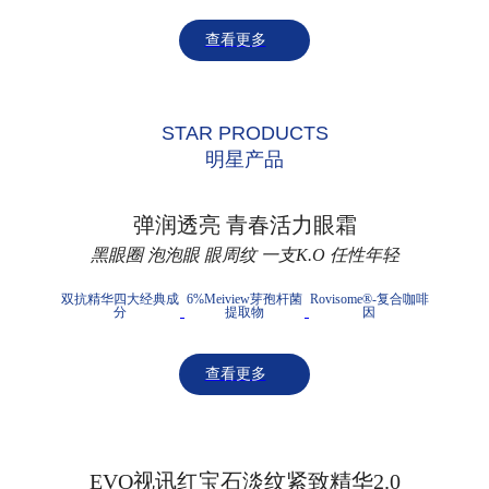
查看更多
STAR PRODUCTS
明星产品
弹润透亮 青春活力眼霜
黑眼圈 泡泡眼 眼周纹 一支K.O 任性年轻
双抗精华四大经典成
6%Meiview芽孢杆菌
Rovisome®-复合咖啡
分
提取物
因
查看更多
EVO视讯红宝石淡纹紧致精华2.0