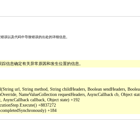
关该错误以及代码中导致错误的出处的详细信息。
栈跟踪信息确定有关异常原因和发生位置的信息。
ing url, String method, String childHeaders, Boolean sendHeaders, Boolean a
verride, NameValueCollection requestHeaders, AsyncCallback cb, Object stat
 AsyncCallback callback, Object state) +192

cutionStep.Execute() +8837272
