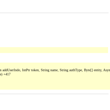
ddUserIndo, IntPtr token, String name, String authType, Byte[] entity, Async
e) +417
