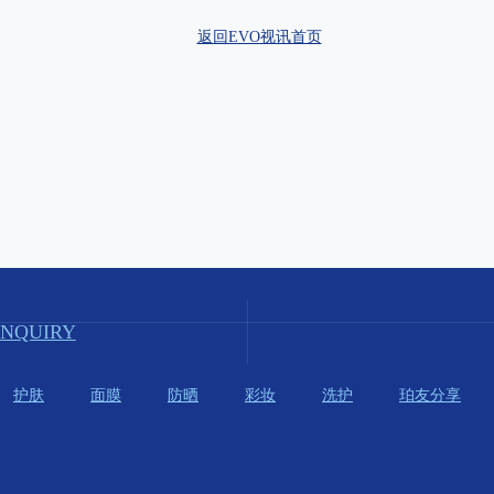
返回EVO视讯首页
INQUIRY
护肤
面膜
防晒
彩妆
洗护
珀友分享