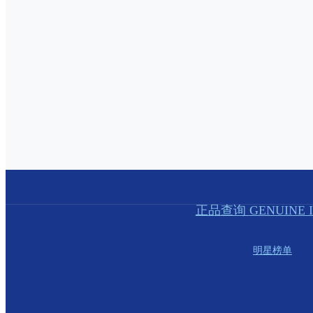
正品查询
GENUINE 
明星榜单